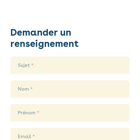
Demander un
Demander
un
renseignement
renseignement
Sujet
*
Nom
*
Prénom
*
Email
*