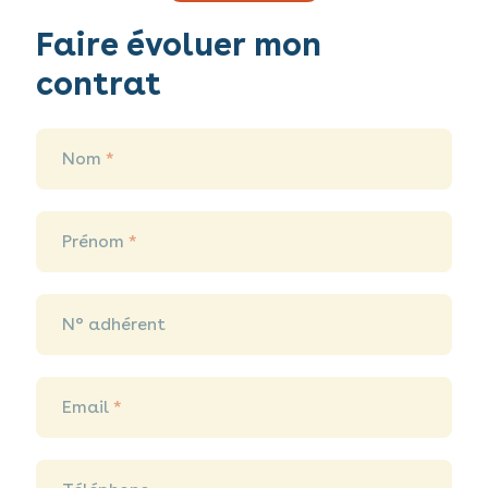
Faire évoluer mon
Faire
évoluer
contrat
mon
contrat
Nom
*
Prénom
*
N° adhérent
Email
*